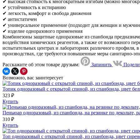
✔ высокая стойкость к многократным изгибам (можно многокра
✔ устойчивость к истиранию
✔ легкость, комфорт и свобода движения
✔ антистатичен
✔ универсальное применение (подходит для женщин и мужчин
✔ изделие одноразового применения
Комбинезоны защитные одноразовые из спанбонда предназначе
воздействия химических реагентов, а также от возможного пе
испытательных центрах и лабораториях различного профиля, в
производствах, где требуются повышенные меры санитарно-эп
Расскажите об этом товаре друзьям:
Запинить
Подели
Возможно, вас заинтересует
Топик одноразовый с открытой спиной, из спанбонда, цвет бел
323 ₽
Купить
Пеньюар одноразовый, из спанбонда, на резинке по декольте, р
310 ₽
Купить
Топ одноразовый с открытой спиной, из спанбонда, цвет сирен