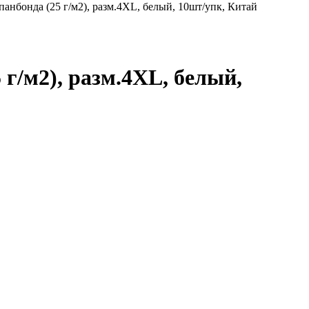
анбонда (25 г/м2), разм.4XL, белый, 10шт/упк, Китай
г/м2), разм.4XL, белый,