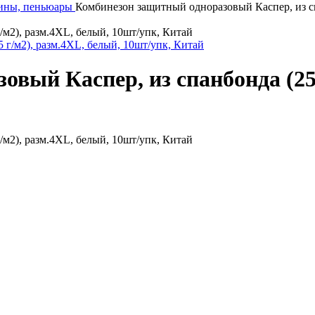
рины, пеньюары
Комбинезон защитный одноразовый Каспер, из сп
м2), разм.4XL, белый, 10шт/упк, Китай
вый Каспер, из спанбонда (25 
м2), разм.4XL, белый, 10шт/упк, Китай