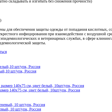
тно складывать и изгибать без снижения прочности)
)
ны для обеспечения защиты одежды от попадания кислотных, со
рекрестного инфицирования при взаимодействии с воздушной ср
 эпидемиологических и ветеринарных службах, в сфере клининга
идемиологической защиты.
ться
ый,10 шт/упк, Россия
азмер 140х75 см, цвет белый, 10шт/упк, Россия
евый, 10 шт/упк, Россия