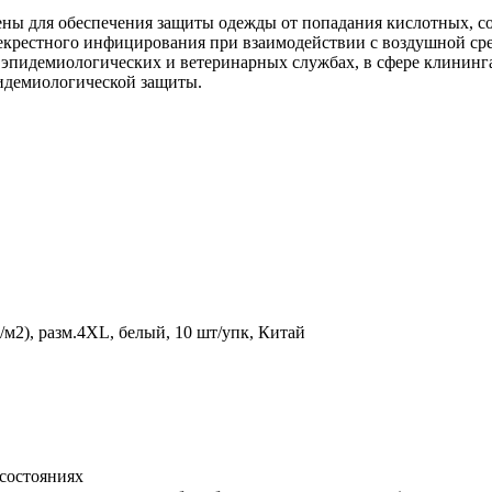
ны для обеспечения защиты одежды от попадания кислотных, со
рекрестного инфицирования при взаимодействии с воздушной ср
 эпидемиологических и ветеринарных службах, в сфере клининга
идемиологической защиты.
м2), разм.4XL, белый, 10 шт/упк, Китай
 состояниях