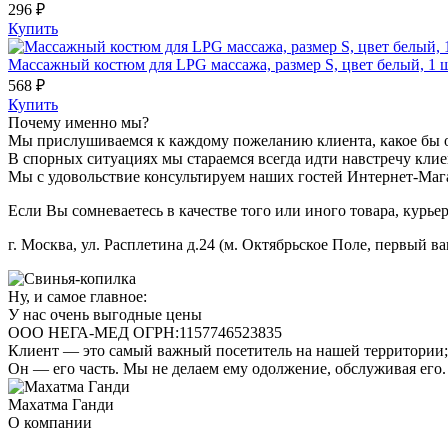
296 ₽
Купить
Массажный костюм для LPG массажа, размер S, цвет белый, 1 ш
568 ₽
Купить
Почему именно мы?
Мы прислушиваемся к каждому пожеланию клиента, какое бы 
В спорных ситуациях мы стараемся всегда идти навстречу клиен
Мы с удовольствие консультируем наших гостей Интернет-Мага
Если Вы сомневаетесь в качестве того или иного товара, курье
г. Москва, ул. Расплетина д.24 (м. Октябрьское Поле, первый ва
Ну, и самое главное:
У нас очень выгодные цены
ООО НЕГА-МЕД ОГРН:1157746523835
Клиент — это самый важный посетитель на нашей территории; 
Он — его часть. Мы не делаем ему одолжение, обслуживая его.
Махатма Ганди
О компании