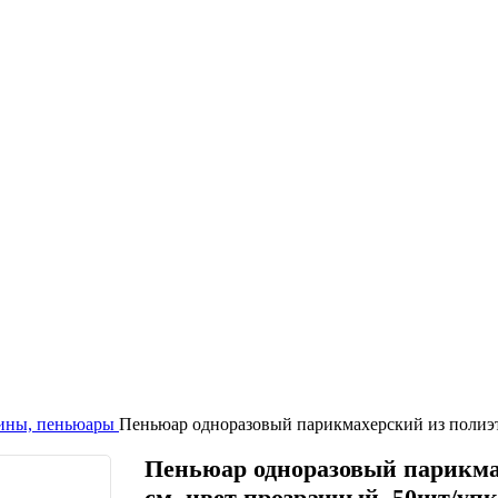
рины, пеньюары
Пеньюар одноразовый парикмахерский из полиэти
Пеньюар одноразовый парикмах
см, цвет прозрачный, 50шт/упк