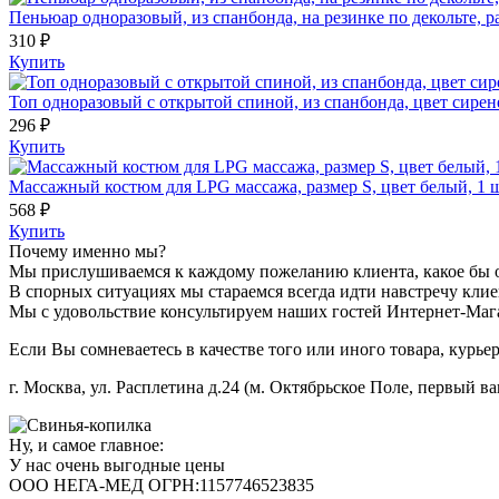
Пеньюар одноразовый, из спанбонда, на резинке по декольте, р
310 ₽
Купить
Топ одноразовый с открытой спиной, из спанбонда, цвет сирен
296 ₽
Купить
Массажный костюм для LPG массажа, размер S, цвет белый, 1 ш
568 ₽
Купить
Почему именно мы?
Мы прислушиваемся к каждому пожеланию клиента, какое бы 
В спорных ситуациях мы стараемся всегда идти навстречу клиен
Мы с удовольствие консультируем наших гостей Интернет-Мага
Если Вы сомневаетесь в качестве того или иного товара, курье
г. Москва, ул. Расплетина д.24 (м. Октябрьское Поле, первый ва
Ну, и самое главное:
У нас очень выгодные цены
ООО НЕГА-МЕД ОГРН:1157746523835