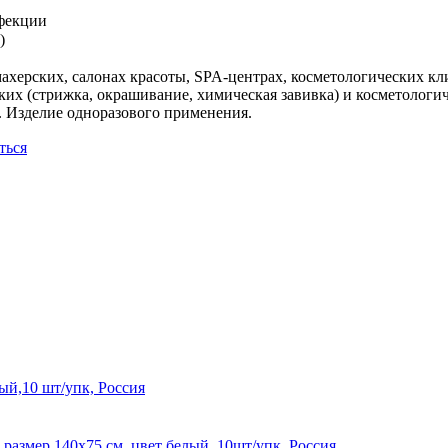
нфекции
)
херских, салонах красоты, SPA-центрах, косметологических кл
ских (стрижка, окрашивание, химическая завивка) и косметолог
. Изделие одноразового применения.
ться
ый,10 шт/упк, Россия