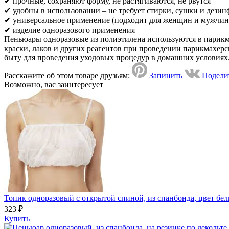
✔ прочные, сохраняют форму, не растягиваются, не рвутся
✔ удобны в использовании – не требует стирки, сушки и дези
✔ универсальное применение (подходит для женщин и мужчин
✔ изделие одноразового применения
Пеньюары одноразовые из полиэтилена используются в парикма
краски, лаков и других реагентов при проведении парикмахер
быту для проведения уходовых процедур в домашних условиях
Расскажите об этом товаре друзьям:
Запинить
Подели
Возможно, вас заинтересует
Топик одноразовый с открытой спиной, из спанбонда, цвет бел
323 ₽
Купить