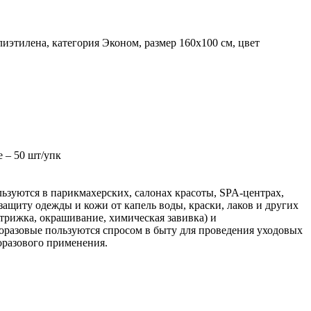
этилена, категория Эконом, размер 160х100 см, цвет
 – 50 шт/упк
ьзуются в парикмахерских, салонах красоты, SPA-центрах,
ащиту одежды и кожи от капель воды, краски, лаков и других
трижка, окрашивание, химическая завивка) и
разовые пользуются спросом в быту для проведения уходовых
оразового применения.