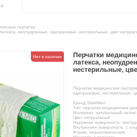
ТА
тексные перчатки
латекса, неопудренные, одноразовые, нестерильные, цвет натурал
Перчатки медицинс
Нет в наличии
латекса, неопудре
нестерильные, цве
Перчатки медицинские смотров
одноразовые, нестерильные, ц
Бренд SitekMed
Тип: перчатки медицинские ди
Материал: натуральный латекс
Цвет натуральный
Наружная поверхность: тексту
Внутренняя поверхность: с хл
Форма: неанатомическая;