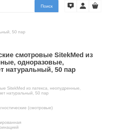
Поиск
ьный, 50 пар
кие смотровые SitekMed из
нные, одноразовые,
т натуральный, 50 пар
ые SitekMed из латекса, неопудренные,
вет натуральный, 50 пар
агностические (смотровые)
рированная
оринацией