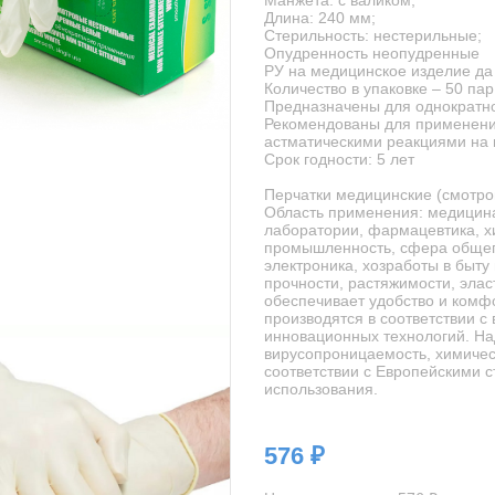
Манжета: с валиком;
Длина: 240 мм;
Стерильность: нестерильные;
Опудренность неопудренные
РУ на медицинское изделие да
Количество в упаковке – 50 пар
Предназначены для однократн
Рекомендованы для применени
астматическими реакциями на 
Срок годности: 5 лет
Перчатки медицинские (смотров
Область применения: медицина
лаборатории, фармацевтика, 
промышленность, сфера общепи
электроника, хозработы в быту
прочности, растяжимости, элас
обеспечивает удобство и комф
производятся в соответствии с
инновационных технологий. На
вирусопроницаемость, химичес
соответствии с Европейскими 
использования.
576 ₽