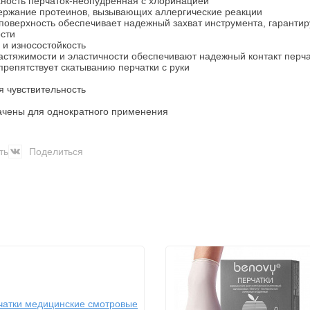
ность перчаток-неопудренная с хлоринацией
держание протеинов, вызывающих аллергические реакции
поверхность обеспечивает надежный захват инструмента, гаранти
сти
 и износостойкость
астяжимости и эластичности обеспечивают надежный контакт перча
препятствует скатыванию перчатки с руки
я чувствительность
ачены для однократного применения
ть
Поделиться