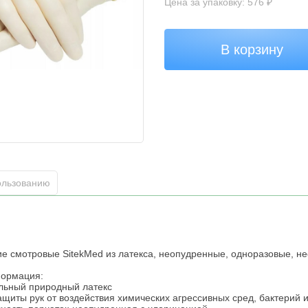
Цена за упаковку: 576 ₽
В корзину
ользованию
е смотровые SitekMed из латекса, неопудренные, одноразовые, не
формация:
льный природный латекс
ащиты рук от воздействия химических агрессивных сред, бактерий 