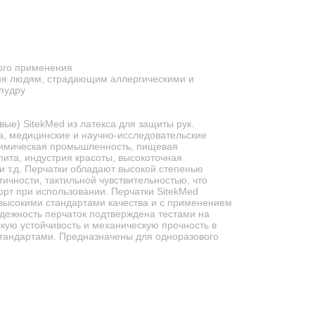
ого применения
я людям, страдающим аллергическими и
пудру
ые) SitekMed из латекса для защиты рук.
, медицинские и научно-исследовательские
химическая промышленность, пищевая
та, индустрия красоты, высокоточная
 и т.д. Перчатки обладают высокой степенью
тичности, тактильной чувствительностью, что
орт при использовании. Перчатки SitekMed
 высокими стандартами качества и с применением
дежность перчаток подтверждена тестами на
кую устойчивость и механическую прочность в
стандартами. Предназначены для одноразового