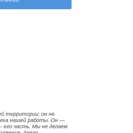
из центра)
й территории; он не
меха нашей работы. Он —
— его часть. Мы не делаем
олжение, давая