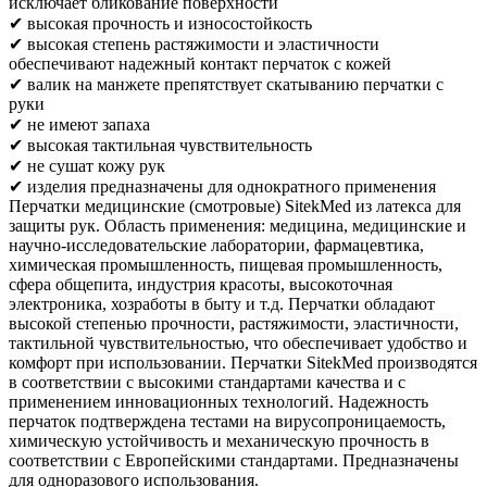
исключает бликование поверхности
✔ высокая прочность и износостойкость
✔ высокая степень растяжимости и эластичности
обеспечивают надежный контакт перчаток с кожей
✔ валик на манжете препятствует скатыванию перчатки с
руки
✔ не имеют запаха
✔ высокая тактильная чувствительность
✔ не сушат кожу рук
✔ изделия предназначены для однократного применения
Перчатки медицинские (смотровые) SitekMed из латекса для
защиты рук. Область применения: медицина, медицинские и
научно-исследовательские лаборатории, фармацевтика,
химическая промышленность, пищевая промышленность,
сфера общепита, индустрия красоты, высокоточная
электроника, хозработы в быту и т.д. Перчатки обладают
высокой степенью прочности, растяжимости, эластичности,
тактильной чувствительностью, что обеспечивает удобство и
комфорт при использовании. Перчатки SitekMed производятся
в соответствии с высокими стандартами качества и с
применением инновационных технологий. Надежность
перчаток подтверждена тестами на вирусопроницаемость,
химическую устойчивость и механическую прочность в
соответствии с Европейскими стандартами. Предназначены
для одноразового использования.