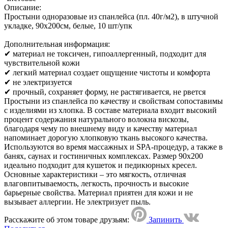
Описание:
Простыни одноразовые из спанлейса (пл. 40г/м2), в штучной
укладке, 90х200см, белые, 10 шт/упк
Дополнительная информация:
✔ материал не токсичен, гипоаллергенный, подходит для
чувствительной кожи
✔ легкий материал создает ощущение чистоты и комфорта
✔ не электризуется
✔ прочный, сохраняет форму, не растягивается, не рвется
Простыни из спанлейса по качеству и свойствам сопоставимы
с изделиями из хлопка. В составе материала входит высокий
процент содержания натурального волокна вискозы,
благодаря чему по внешнему виду и качеству материал
напоминает дорогую хлопковую ткань высокого качества.
Используются во время массажных и SPA-процедур, а также в
банях, саунах и гостиничных комплексах. Размер 90х200
идеально подходит для кушеток и педикюрных кресел.
Основные характеристики – это мягкость, отличная
влаговпитываемость, легкость, прочность и высокие
барьерные свойства. Материал приятен для кожи и не
вызывает аллергии. Не электризует пыль.
Расскажите об этом товаре друзьям:
Запинить