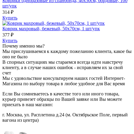
Коврики одноразовые из спанбонда, 40х50см, бордовые, 100
шт/упк
314 ₽
Купить
Коврик махровый, бежевый, 50х70см, 1 шт/упк
377 ₽
Купить
Почему именно мы?
Мы прислушиваемся к каждому пожеланию клиента, какое бы
оно не было
В спорных ситуациях мы стараемся всегда идти навстречу
клиенту, а в случае наших ошибок - исправляем их за свой
счет
Мы с удовольствие консультируем наших гостей Интернет-
Магазина по выбору товара в любое удобное для Вас время
Если Вы сомневаетесь в качестве того или иного товара,
курьер привезет образцы по Вашей заявке или Вы можете
приехать в наш магазин:
г. Москва, ул. Расплетина д.24 (м. Октябрьское Поле, первый
вагона из центра)