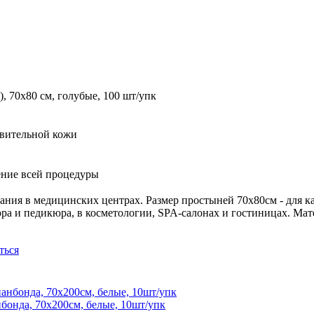
, 70х80 см, голубые, 100 шт/упк
твительной кожи
чение всей процедуры
ния в медицинских центрах. Размер простыней 70х80см - для к
 и педикюра, в косметологии, SPA-салонах и гостиницах. Мате
ться
онда, 70х200см, белые, 10шт/упк