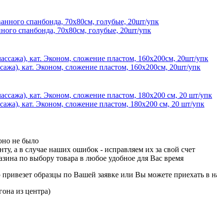
ого спанбонда, 70х80см, голубые, 20шт/упк
ажа), кат. Эконом, сложение пластом, 160х200см, 20шт/упк
ажа), кат. Эконом, сложение пластом, 180х200 см, 20 шт/упк
оно не было
ту, а в случае наших ошибок - исправляем их за свой счет
зина по выбору товара в любое удобное для Вас время
р привезет образцы по Вашей заявке или Вы можете приехать в н
гона из центра)