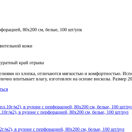
рфорацией, 80х200 см, белые, 100 шт/упк
твительной кожи
куратный край отрыва
лиями из хлопка, отличаются мягкостью и комфортностью. Испол
тлично впитывает влагу, изготовлен на основе вискозы. Размер 
ться
0г/м2), в рулоне с перфорацией, 80х200 см, белые, 100 шт/рул