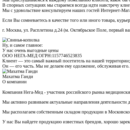
В спорных ситуациях мы стараемся всегда идти навстречу клиен
Мы с удовольствие консультируем наших гостей Интернет-Мага
Если Вы сомневаетесь в качестве того или иного товара, курье
г. Москва, ул. Расплетина д.24 (м. Октябрьское Поле, первый ва
Ну, и самое главное:
У нас очень выгодные цены
ООО НЕГА-МЕД ОГРН:1157746523835
Клиент — это самый важный посетитель на нашей территории; 
Он — его часть. Мы не делаем ему одолжение, обслуживая его.
Махатма Ганди
О компании
Компания Нега-Мед - участник российского рынка медицинских
Мы активно развиваем актуальные направления деятельности д
Мы располагаем собственным складом продукции в Московской
У нас Вы найдете продукцию известных брендов, хорошо зарек