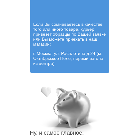
Если Вы сомневаетесь в качестве
того или иного товара, курьер
привезет образцы по Вашей заявке
или Вы можете приехать в наш
магазин:
г. Москва, ул. Расплетина д.24 (м.
Октябрьское Поле, первый вагона
из центра)
Ну, и самое главное: