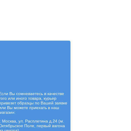
Если Вы сомневаетесь в качестве
того или иного товара, курьер
привезет образцы по Вашей заявке
или Вы можете приехать в наш
магазин:
г. Москва, ул. Расплетина д.24 (м.
Октябрьское Поле, первый вагона
из центра)