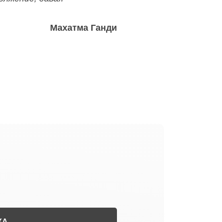
Махатма Ганди
КА