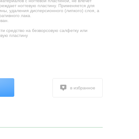
атериалов с ногтевой пластиной, не влечет
вреждает ногтевую пластину. Применяется для
ны, удаления дисперсионного (липкого) слоя, а
ративного лака.
ван.
 средство на безворсовую салфетку или
евую пластину
в избранное