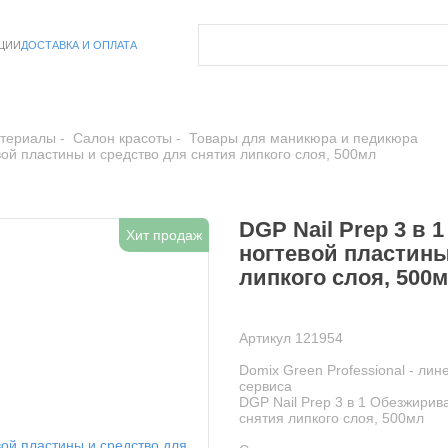
ЦИИ
ДОСТАВКА И ОПЛАТА
атериалы
Салон красоты
Товары для маникюра и педикюра
вой пластины и средство для снятия липкого слоя, 500мл
DGP Nail Prep 3 в
Хит продаж
ногтевой пластины
липкого слоя, 500
Артикул 121954
Domix Green Professional - ли
сервиса
DGP Nail Prep 3 в 1 Обезжирив
снятия липкого слоя, 500мл