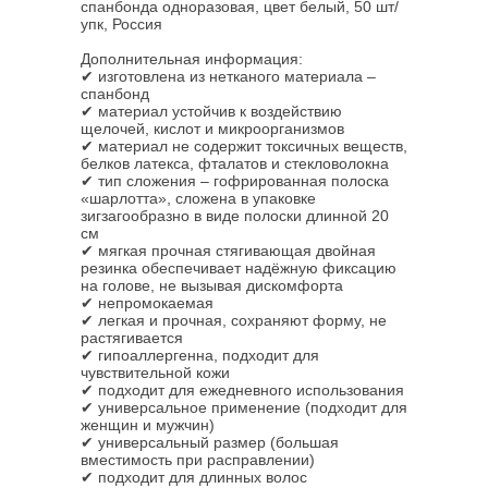
спанбонда одноразовая, цвет белый, 50 шт/
упк, Россия
Дополнительная информация:
✔ изготовлена из нетканого материала –
спанбонд
✔ материал устойчив к воздействию
щелочей, кислот и микроорганизмов
✔ материал не содержит токсичных веществ,
белков латекса, фталатов и стекловолокна
✔ тип сложения – гофрированная полоска
«шарлотта», сложена в упаковке
зигзагообразно в виде полоски длинной 20
см
✔ мягкая прочная стягивающая двойная
резинка обеспечивает надёжную фиксацию
на голове, не вызывая дискомфорта
✔ непромокаемая
✔ легкая и прочная, сохраняют форму, не
растягивается
✔ гипоаллергенна, подходит для
чувствительной кожи
✔ подходит для ежедневного использования
✔ универсальное применение (подходит для
женщин и мужчин)
✔ универсальный размер (большая
вместимость при расправлении)
✔ подходит для длинных волос