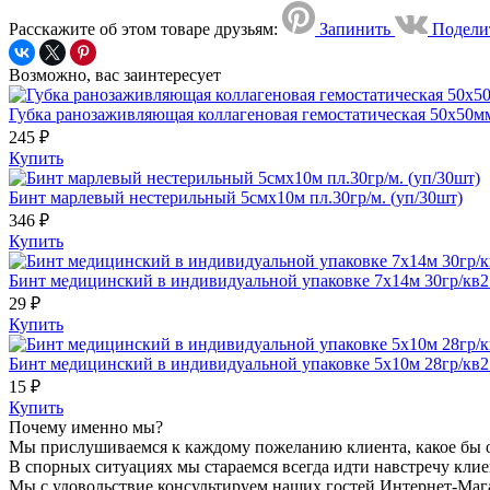
Расскажите об этом товаре друзьям:
Запинить
Подели
Возможно, вас заинтересует
Губка ранозаживляющая коллагеновая гемостатическая 50х50м
245 ₽
Купить
Бинт марлевый нестерильный 5смх10м пл.30гр/м. (уп/30шт)
346 ₽
Купить
Бинт медицинский в индивидуальной упаковке 7х14м 30гр/кв
29 ₽
Купить
Бинт медицинский в индивидуальной упаковке 5х10м 28гр/
15 ₽
Купить
Почему именно мы?
Мы прислушиваемся к каждому пожеланию клиента, какое бы 
В спорных ситуациях мы стараемся всегда идти навстречу клиен
Мы с удовольствие консультируем наших гостей Интернет-Мага