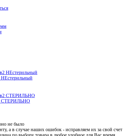
ться
м
2 НЕстерильный
кв2 СТЕРИЛЬНО
оно не было
ту, а в случае наших ошибок - исправляем их за свой счет
зина по выбору товара в любое удобное для Вас время