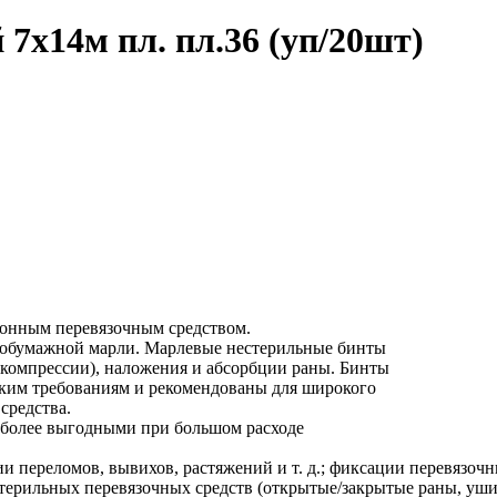
7х14м пл. пл.36 (уп/20шт)
онным перевязочным средством.
тобумажной марли. Марлевые нестерильные бинты
 (компрессии), наложения и абсорбции раны. Бинты
ким требованиям и рекомендованы для широкого
средства.
 более выгодными при большом расходе
ереломов, вывихов, растяжений и т. д.; фиксации перевязочных
ерильных перевязочных средств (открытые/закрытые раны, ушибы