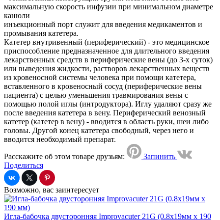
максимальную скорость инфузии при минимальном диаметре
канюли
инъекционный порт служит для введения медикаментов и
промывания катетера.
Катетер внутривенный (периферический) - это медицинское
приспособление предназначенное для длительного введения
лекарственных средств в периферические вены (до 3-х суток)
или выведения жидкости, растворов лекарственных веществ
из кровеносной системы человека при помощи катетера,
вставленного в кровеносный сосуд (периферические вены
пациента) с целью уменьшения травмирования вены с
помощью полой иглы (интродуктора). Иглу удаляют сразу же
после введения катетера в вену. Периферический венозный
катетер (катетер в вену) - вводится в область руки, шеи либо
головы. Другой конец катетера свободный, через него и
вводится необходимый препарат.
Расскажите об этом товаре друзьям:
Запинить
Поделиться
Возможно, вас заинтересует
Игла-бабочка двусторонняя Improvacuter 21G (0.8х19мм х 190