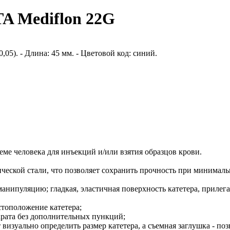
A Mediflon 22G
,05). - Длина: 45 мм. - Цветовой код: синий.
еме человека для инъекций и/или взятия образцов крови.
ческой стали, что позволяет сохранить прочность при минималь
нипуляцию; гладкая, эластичная поверхность катетера, прилега
тоположение катетера;
рата без дополнительных пункций;
изуально определить размер катетера, а съемная заглушка - поз