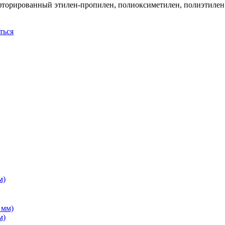
фторированный этилен-пропилен, полиоксиметилен, полиэтилен 
ться
м)
м)