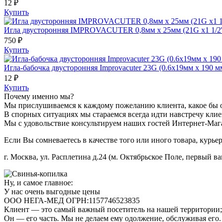
12 ₽
Купить
Игла двусторонняя IMPROVACUTER 0,8мм х 25мм (21G х1 1/2''
750 ₽
Купить
Игла-бабочка двусторонняя Improvacuter 23G (0.6х19мм х 190 м
12 ₽
Купить
Почему именно мы?
Мы прислушиваемся к каждому пожеланию клиента, какое бы 
В спорных ситуациях мы стараемся всегда идти навстречу клиен
Мы с удовольствие консультируем наших гостей Интернет-Мага
Если Вы сомневаетесь в качестве того или иного товара, курье
г. Москва, ул. Расплетина д.24 (м. Октябрьское Поле, первый ва
Ну, и самое главное:
У нас очень выгодные цены
ООО НЕГА-МЕД ОГРН:1157746523835
Клиент — это самый важный посетитель на нашей территории; 
Он — его часть. Мы не делаем ему одолжение, обслуживая его.