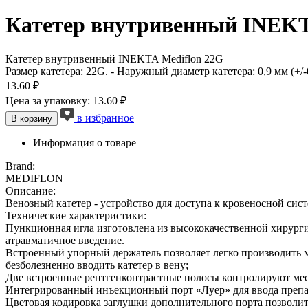
Катетер внутривенный INEKT
Катетер внутривенный INEKTA Mediflon 22G
Размер катетера: 22G. - Наружный диаметр катетера: 0,9 мм (+/-0
13.60 ₽
Цена за упаковку: 13.60 ₽
в избранное
В корзину
Информация о товаре
Brand:
MEDIFLON
Описание:
Венозный катетер - устройство для доступа к кровеносной сист
Технические характеристики:
Пункционная игла изготовлена из высококачественной хирурги
атравматичное введение.
Встроенный упорный держатель позволяет легко производить ма
безболезненно вводить катетер в вену;
Две встроенные рентгенконтрастные полосы контролируют мес
Интегрированный инъекционный порт «Луер» для ввода препа
Цветовая кодировка заглушки дополнительного порта позволит в