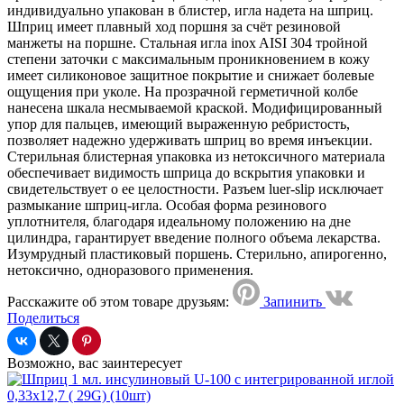
индивидуально упакован в блистер, игла надета на шприц.
Шприц имеет плавный ход поршня за счёт резиновой
манжеты на поршне. Стальная игла inox AISI 304 тройной
степени заточки с максимальным проникновением в кожу
имеет силиконовое защитное покрытие и снижает болевые
ощущения при уколе. На прозрачной герметичной колбе
нанесена шкала несмываемой краской. Модифицированный
упор для пальцев, имеющий выраженную ребристость,
позволяет надежно удерживать шприц во время инъекции.
Стерильная блистерная упаковка из нетоксичного материала
обеспечивает видимость шприца до вскрытия упаковки и
свидетельствует о ее целостности. Разъем luer-slip исключает
размыкание шприц-игла. Особая форма резинового
уплотнителя, благодаря идеальному положению на дне
цилиндра, гарантирует введение полного объема лекарства.
Изумрудный пластиковый поршень. Стерильно, апирогенно,
нетоксично, одноразового применения.
Расскажите об этом товаре друзьям:
Запинить
Поделиться
Возможно, вас заинтересует