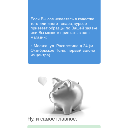
Если Вы сомневаетесь в качестве
того или иного товара, курьер
привезет образцы по Вашей заявке
или Вы можете приехать в наш
магазин:
г. Москва, ул. Расплетина д.24 (м.
Октябрьское Поле, первый вагона
из центра)
Ну, и самое главное: