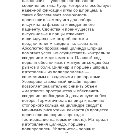
наконечник — усовершенствованное
соединение типа Луер, которое способствует
надежной фиксации иглы со шприцем, а
также обеспечивает возможность
производить замену игл для набора
инсулина из флакона и введения его
пациенту. Свойства и преимущества
инсулиновые шприцы отвечают
индивидуальным потребностям и
предпочтениям каждого пользователя.
Абсолютно прозрачный цилиндр шприца
помогает успешно осуществлять контроль за
введением медикаментов. Плавный ход
поршня обеспечивает мягкую инъекцию без
рывков и боли. Цилиндр и поршень шприца
изготовлены из полипропилена —
совместимы с вводимыми препаратами.
Усовершенствованный дизайн поршня
позволяет значительно снизить объем
«мертвого» пространства и обеспечить
введение необходимой дозы инсулина без
потерь. Герметичность шприца и наличие
стопорного кольца на цилиндре сводит к
минимуму риск утечки лекарств (в процессе
производства шприцы проходят
тестирование на герметичность). Материал
изготовления цилиндр, поршень:
полипропилен. Уплотнитель поршня: