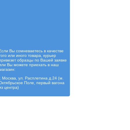
Если Вы сомневаетесь в качестве
того или иного товара, курьер
привезет образцы по Вашей заявке
или Вы можете приехать в наш
магазин:
г. Москва, ул. Расплетина д.24 (м.
Октябрьское Поле, первый вагона
из центра)