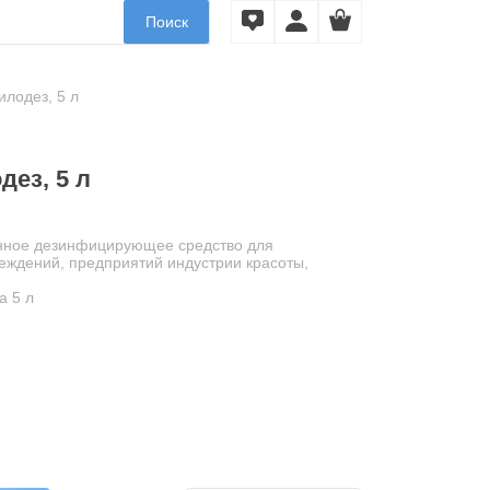
Поиск
лодез, 5 л
дез, 5 л
нное дезинфицирующее средство для
еждений, предприятий индустрии красоты,
а 5 л