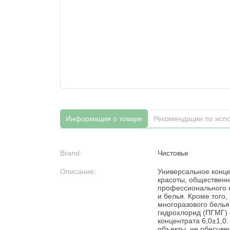
Информация о товаре
Рекомендации по исп
Brand:
Чистовье
Описание:
Универсальное конц
красоты, общественн
профессионального о
и белья. Кроме того,
многоразового белья
гидрохлорид (ПГМГ) 
концентрата 6,0±1,0
объекты, не обесцве