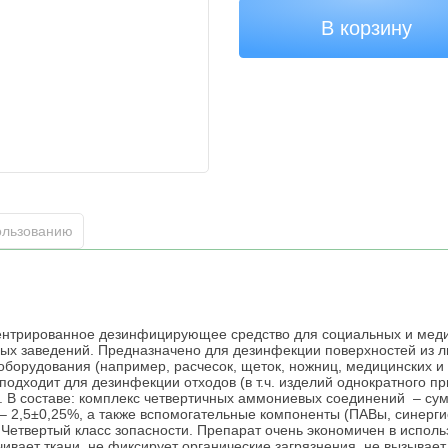
В корзину
ользованию
ентрированное дезинфицирующее средство для социальных и меди
ых заведений. Предназначено для дезинфекции поверхностей из 
борудования (например, расчесок, щеток, ножниц, медицинских и
 подходит для дезинфекции отходов (в т.ч. изделий однократного п
. В составе: комплекс четвертичных аммониевых соединений – су
– 2,5±0,25%, а также вспомогательные компоненты (ПАВы, синергис
. Четвертый класс зопасности. Препарат очень экономичен в испол
чивает ткани, не фиксирует органические загрязнения, не вызыва