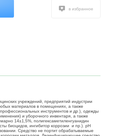
в избранное
цинских учреждений, предприятий индустрии
любых материалов в помещениях, а также
 профессиональных инструментов и др.), одежды
рименения) и уборочного инвентаря, а также
ммарно 14±1,5%, полигексаметиленгуанидин
ты биоцидов, ингибитор коррозии и пр.). рН
ьзовании. Средство не портит обрабатываемые
ет коррозии металлов. Дезинфицирующее средство