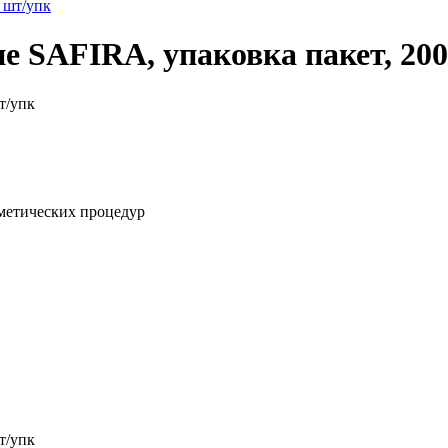
е SAFIRA, упаковка пакет, 20
т/упк
сметических процедур
т/упк