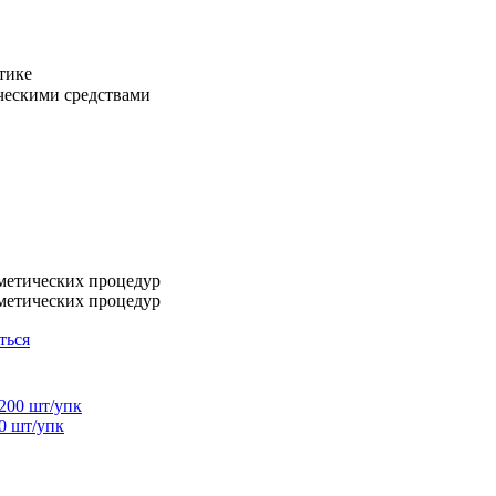
тике
ическими средствами
сметических процедур
сметических процедур
ться
0 шт/упк