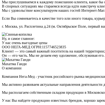
Мы прислушиваемся к каждому пожеланию клиента, какое бы 
В спорных ситуациях мы стараемся всегда идти навстречу клиен
Мы с удовольствие консультируем наших гостей Интернет-Мага
Если Вы сомневаетесь в качестве того или иного товара, курье
г. Москва, ул. Расплетина д.24 (м. Октябрьское Поле, первый ва
Ну, и самое главное:
У нас очень выгодные цены
ООО НЕГА-МЕД ОГРН:1157746523835
Клиент — это самый важный посетитель на нашей территории; 
Он — его часть. Мы не делаем ему одолжение, обслуживая его.
Махатма Ганди
О компании
Компания Нега-Мед - участник российского рынка медицинских
Мы активно развиваем актуальные направления деятельности д
Мы располагаем собственным складом продукции в Московской
У нас Вы найдете продукцию известных брендов, хорошо зарек