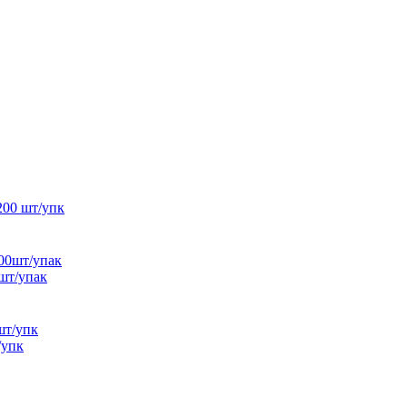
200 шт/упк
шт/упак
/упк