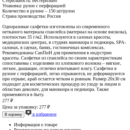
Стерильность: нестерильно
Упаковка: рулон с перфорацией
Количество в рулоне – 150 шт/рулон
Страна производства: Россия
Одноразовые салфетки изготовлены из современного
нетканого материала спанлейса (материал на основе вискозы),
плотностью 35 г/м2. Используются в салонах красоты,
медицинских центрах, в студиях маникюра и педикюра, SPA-
салонах, в саунах, банях, гостиничных комплексах.
Рекомендованы СанПиН для применения в индустрии
красоты. Салфетки из спанлейса по своим характеристикам
сопоставимы с изделиями из хлопкового волокна – мягкие,
легкие, дышащие, отлично впитывают влагу. Салфетки в
рулоне с перфорацией, легко отрываются, не деформируются
при отрыве, край остается четким и ровным. Размер 20х30 см
подходит для косметических процедур по уходу за лицом и
областью декольте, для маникюра и педикюра. Также
применяются в быту.
277 ₽
Цена за упаковку: 277 ₽
в избранное
В корзину
Информация о товаре
Рекомендации по использованию