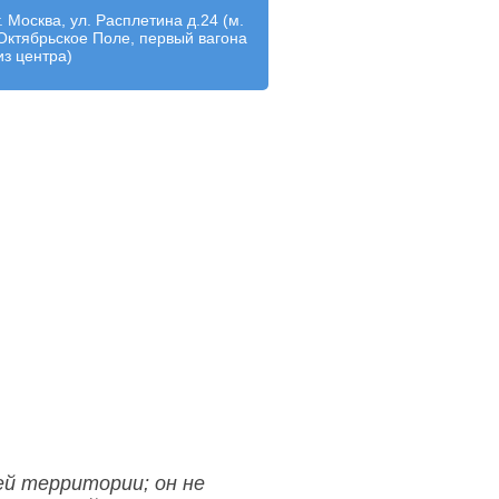
г. Москва, ул. Расплетина д.24 (м.
Октябрьское Поле, первый вагона
из центра)
й территории; он не