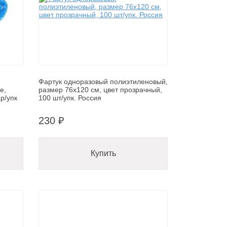
Фартук одноразовый полиэтиленовый,
е,
размер 76х120 см, цвет прозрачный,
р/упк
100 шт/упк. Россия
230 ₽
Купить