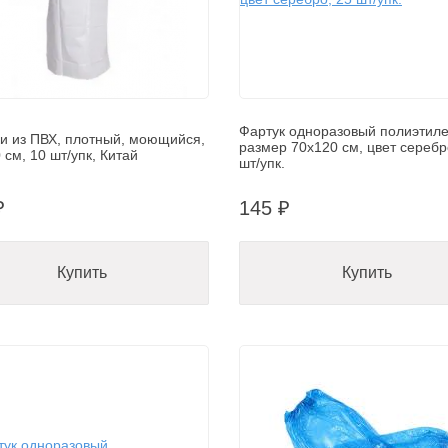
Фартук одноразовый полиэтил
и из ПВХ, плотный, моющийся,
размер 70х120 см, цвет серебр
 см, 10 шт/упк, Китай
шт/упк.
₽
145 ₽
Купить
Купить