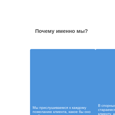
Почему именно мы?
В спорны
Мы прислушиваемся к каждому
стараемся
пожеланию клиента, какое бы оно
клиенту, 