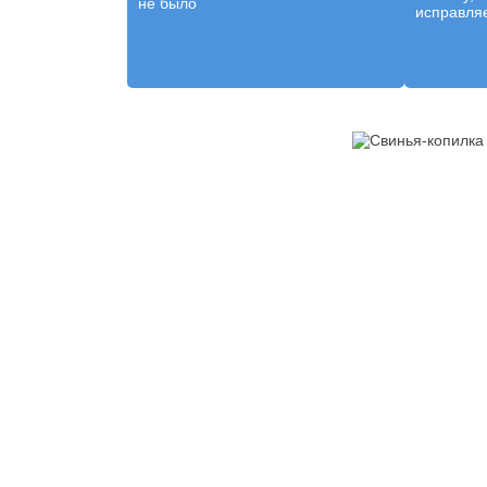
не было
исправляе