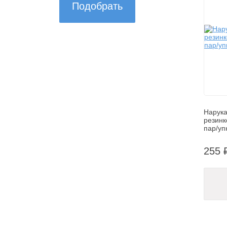
Нарука
резинк
пар/уп
255 