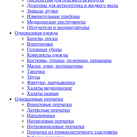
Дозаторы для антисептика и жидкого мыла
Зеркала, ручки
Измерительные приборы
Медицинские инструменты
Облучатели и рециркуляторы
Одноразовая одежда
Бахилы, носки
Воротнички
Головные уборы
Комплекты одежды
Костюмы, топики, пелерины, пеньюары
Маски, очки, респираторы
Тапочки
Трусы
Фартуки, нарукавники
Халаты медицинские
Халаты разные
Одноразовые перчатки
Виниловые перчатки
Латексные перчатки
Напальчники
Нитриловые перчатки
Нитровиниловые перчатки
Перчатки из термопластичного эластомера