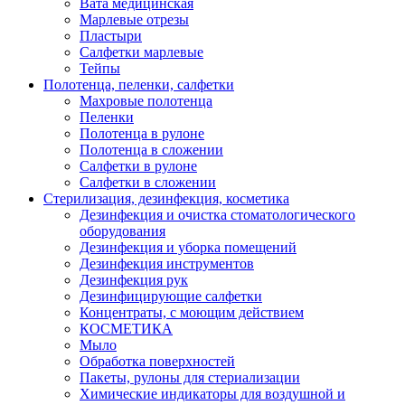
Вата медицинская
Марлевые отрезы
Пластыри
Салфетки марлевые
Тейпы
Полотенца, пеленки, салфетки
Махровые полотенца
Пеленки
Полотенца в рулоне
Полотенца в сложении
Салфетки в рулоне
Салфетки в сложении
Стерилизация, дезинфекция, косметика
Дезинфекция и очистка стоматологического
оборудования
Дезинфекция и уборка помещений
Дезинфекция инструментов
Дезинфекция рук
Дезинфицирующие салфетки
Концентраты, с моющим действием
КОСМЕТИКА
Мыло
Обработка поверхностей
Пакеты, рулоны для стериализации
Химические индикаторы для воздушной и