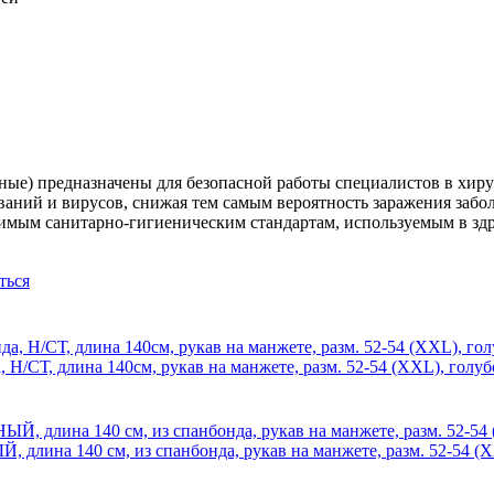
ые) предназначены для безопасной работы специалистов в хир
аний и вирусов, снижая тем самым вероятность заражения забо
имым санитарно-гигиеническим стандартам, используемым в зд
ться
Н/СТ, длина 140см, рукав на манжете, разм. 52-54 (ХXL), голуб
лина 140 см, из спанбонда, рукав на манжете, разм. 52-54 (Х