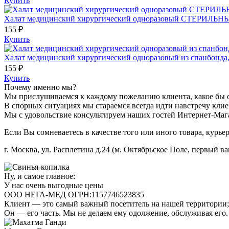
Купить
Халат медицинский хирургический одноразовый СТЕРИЛЬНЫЙ из
155 ₽
Купить
Халат медицинский хирургический одноразовый из спанбонда, Н
155 ₽
Купить
Почему именно мы?
Мы прислушиваемся к каждому пожеланию клиента, какое бы 
В спорных ситуациях мы стараемся всегда идти навстречу клиен
Мы с удовольствие консультируем наших гостей Интернет-Мага
Если Вы сомневаетесь в качестве того или иного товара, курье
г. Москва, ул. Расплетина д.24 (м. Октябрьское Поле, первый ва
Ну, и самое главное:
У нас очень выгодные цены
ООО НЕГА-МЕД ОГРН:1157746523835
Клиент — это самый важный посетитель на нашей территории; 
Он — его часть. Мы не делаем ему одолжение, обслуживая его.