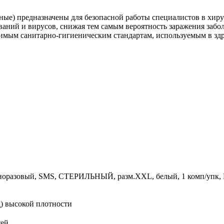
ые) предназначены для безопасной работы специалистов в хир
аний и вирусов, снижая тем самым вероятность заражения забо
имым санитарно-гигиеническим стандартам, используемым в зд
дноразовый, SMS, СТЕРИЛЬНЫЙ, разм.XXL, белый, 1 комп/упк, 
) высокой плотности
тей