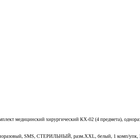
мплект медицинский хирургический КХ-02 (4 предмета), однор
дноразовый, SMS, СТЕРИЛЬНЫЙ, разм.XXL, белый, 1 комп/упк, 