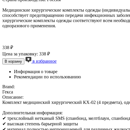
Медицинские хирургические комплекты одежды (индивидуальн
способствует предотвращению передачи инфекционных заболев
хирургические комплекты одежды соответствуют всем необход
одноразового применения.
338 ₽
Цена за упаковку: 338 ₽
в избранное
В корзину
Информация о товаре
Рекомендации по использованию
Brand:
Гекса
Описание:
Комплект медицинский хирургический КХ-02 (4 предмета), о
Дополнительная информация:
✔ трехслойный нетканый SMS (спанбонд, мелтблаун, спанбонд
✔ высокая степень барьерной защиты
✔ материал полностью непроницаемый для различных жидкос