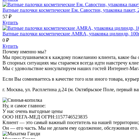
Ватные палочки косметические Ем. Савостин, упаковка пакет, 
57 ₽
Купить
Ватные палочки косметические AMRA, упаковка цилиндр, 100
0 ₽
Купить
Почему именно мы?
Мы прислушиваемся к каждому пожеланию клиента, какое бы 
В спорных ситуациях мы стараемся всегда идти навстречу клиен
Мы с удовольствие консультируем наших гостей Интернет-Мага
Если Вы сомневаетесь в качестве того или иного товара, курье
г. Москва, ул. Расплетина д.24 (м. Октябрьское Поле, первый ва
Ну, и самое главное:
У нас очень выгодные цены
ООО НЕГА-МЕД ОГРН:1157746523835
Клиент — это самый важный посетитель на нашей территории; 
Он — его часть. Мы не делаем ему одолжение, обслуживая его.